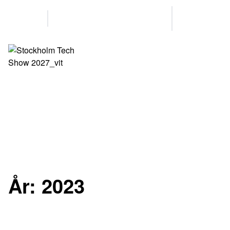
The Tech
Gold
Show
Partners
consists of
25-26 MAY 2027
KISTAMÄSSAN
STOCKHOLM
År:
2023